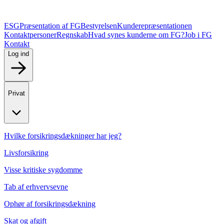
ESG
Præsentation af FG
Bestyrelsen
Kunderepræsentationen
Kontaktpersoner
Regnskab
Hvad synes kunderne om FG?
Job i FG
Kontakt
Log ind
Privat
Hvilke forsikringsdækninger har jeg?
Livsforsikring
Visse kritiske sygdomme
Tab af erhvervsevne
Ophør af forsikringsdækning
Skat og afgift