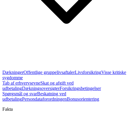
Dækninger
Offentlige gruppelivsaftaler
Livsforsikring
Visse kritiske
sygdomme
Tab af erhvervsevne
Skat og afgift ved
udbetaling
Dækningsoversigter
Forsikringsbetingelser
Spørgsmål og svar
Beskatning ved
udbetaling
Persondataforordningen
Bonusorientering
Fakta