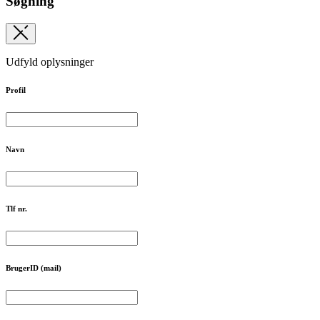
Søgning
Udfyld oplysninger
Profil
Navn
Tlf nr.
BrugerID (mail)