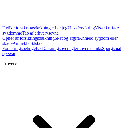
Hvilke forsikringsdækninger har jeg?
Livsforsikring
Visse kritiske
sygdomme
Tab af erhvervsevne
Ophør af forsikringsdækning
Skat og afgift
Anmeld sygdom eller
skade
Anmeld dødsfald
Forsikringsbetingelser
Dækningsoversigter
Diverse links
Spørgsmål
og svar
Erhverv