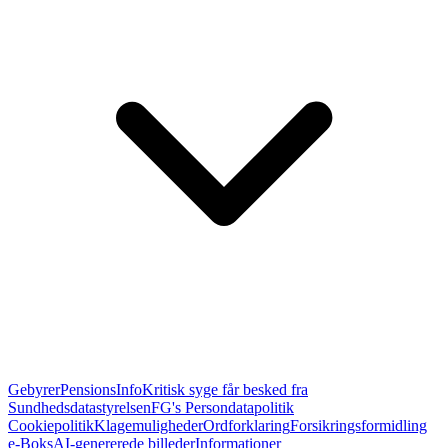
Gebyrer
PensionsInfo
Kritisk syge får besked fra
Sundhedsdatastyrelsen
FG's Persondatapolitik
Cookiepolitik
Klagemuligheder
Ordforklaring
Forsikringsformidling
e-Boks
AI-genererede billeder
Informationer